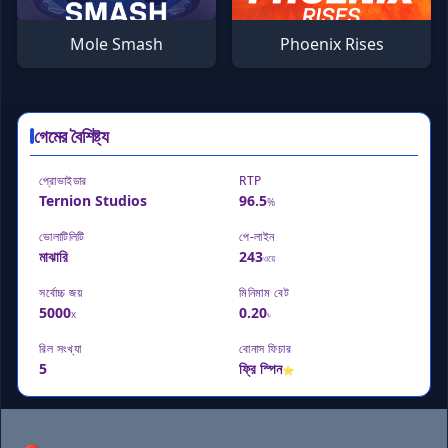
Mole Smash
Phoenix Rises
গেমের বৈশিষ্ট্য
প্রোভাইডার
RTP
Ternion Studios
96.5
%
ভোলাটিলিটি
পে-লাইন
মাঝারি
243
ওয়ে
সর্বোচ্চ জয়
মিনিমাম বেট
5000
0.20
x
৳
রিল সংখ্যা
বোনাস ফিচার
5
ফ্রি স্পিন
⭐