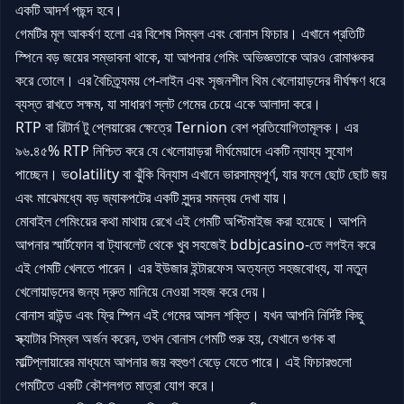
একটি আদর্শ পছন্দ হবে।
গেমটির মূল আকর্ষণ হলো এর বিশেষ সিম্বল এবং বোনাস ফিচার। এখানে প্রতিটি
স্পিনে বড় জয়ের সম্ভাবনা থাকে, যা আপনার গেমিং অভিজ্ঞতাকে আরও রোমাঞ্চকর
করে তোলে। এর বৈচিত্র্যময় পে-লাইন এবং সৃজনশীল থিম খেলোয়াড়দের দীর্ঘক্ষণ ধরে
ব্যস্ত রাখতে সক্ষম, যা সাধারণ স্লট গেমের চেয়ে একে আলাদা করে।
RTP বা রিটার্ন টু প্লেয়ারের ক্ষেত্রে Ternion বেশ প্রতিযোগিতামূলক। এর
৯৬.৪৫% RTP নিশ্চিত করে যে খেলোয়াড়রা দীর্ঘমেয়াদে একটি ন্যায্য সুযোগ
পাচ্ছেন। ভolatility বা ঝুঁকি বিন্যাস এখানে ভারসাম্যপূর্ণ, যার ফলে ছোট ছোট জয়
এবং মাঝেমধ্যে বড় জ্যাকপটের একটি সুন্দর সমন্বয় দেখা যায়।
মোবাইল গেমিংয়ের কথা মাথায় রেখে এই গেমটি অপ্টিমাইজ করা হয়েছে। আপনি
আপনার স্মার্টফোন বা ট্যাবলেট থেকে খুব সহজেই bdbjcasino-তে লগইন করে
এই গেমটি খেলতে পারেন। এর ইউজার ইন্টারফেস অত্যন্ত সহজবোধ্য, যা নতুন
খেলোয়াড়দের জন্য দ্রুত মানিয়ে নেওয়া সহজ করে দেয়।
বোনাস রাউন্ড এবং ফ্রি স্পিন এই গেমের আসল শক্তি। যখন আপনি নির্দিষ্ট কিছু
স্ক্যাটার সিম্বল অর্জন করেন, তখন বোনাস গেমটি শুরু হয়, যেখানে গুণক বা
মাল্টিপ্লায়ারের মাধ্যমে আপনার জয় বহুগুণ বেড়ে যেতে পারে। এই ফিচারগুলো
গেমটিতে একটি কৌশলগত মাত্রা যোগ করে।