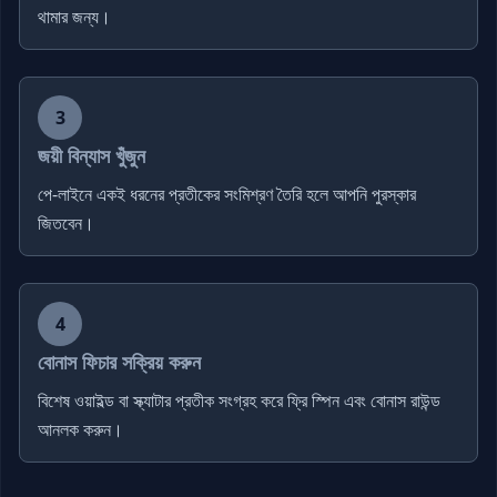
থামার জন্য।
3
জয়ী বিন্যাস খুঁজুন
পে-লাইনে একই ধরনের প্রতীকের সংমিশ্রণ তৈরি হলে আপনি পুরস্কার
জিতবেন।
4
বোনাস ফিচার সক্রিয় করুন
বিশেষ ওয়াইল্ড বা স্ক্যাটার প্রতীক সংগ্রহ করে ফ্রি স্পিন এবং বোনাস রাউন্ড
আনলক করুন।