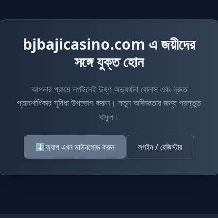
bjbajicasino.com এ জয়ীদের
সঙ্গে যুক্ত হোন
আপনার প্রথম লগইনেই উষ্ণ অভ্যর্থনা বোনাস এবং দ্রুত
প্রবেশাধিকার সুবিধা উপভোগ করুন। নতুন অভিজ্ঞতার জন্য প্রস্তুত
থাকুন।
⬇️
অ্যাপ এখন ডাউনলোড করুন
লগইন / রেজিস্টার