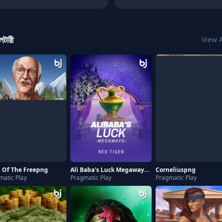
লটারী
View 
 Of The Freepng
Ali Baba's Luck Megawayspng
Corneliuspng
matic Play
Pragmatic Play
Pragmatic Play